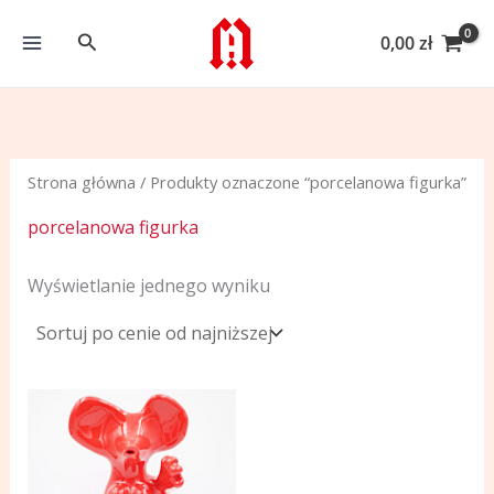
Przejdź
Szukaj
do
0,00
zł
treści
Strona główna
/ Produkty oznaczone “porcelanowa figurka”
porcelanowa figurka
Wyświetlanie jednego wyniku